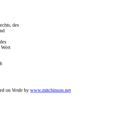
chts, des
und
 des
 Wert
ch
sed on
Verde
by
www.mitchinson.net